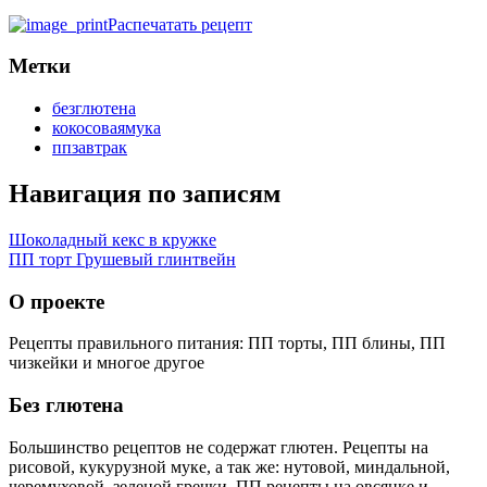
Распечатать рецепт
Метки
безглютена
кокосоваямука
ппзавтрак
Навигация по записям
Шоколадный кекс в кружке
ПП торт Грушевый глинтвейн
О проекте
Рецепты правильного питания: ПП торты, ПП блины, ПП
чизкейки и многое другое
Без глютена
Большинство рецептов не содержат глютен. Рецепты на
рисовой, кукурузной муке, а так же: нутовой, миндальной,
черемуховой, зеленой гречки. ПП рецепты на овсянке и