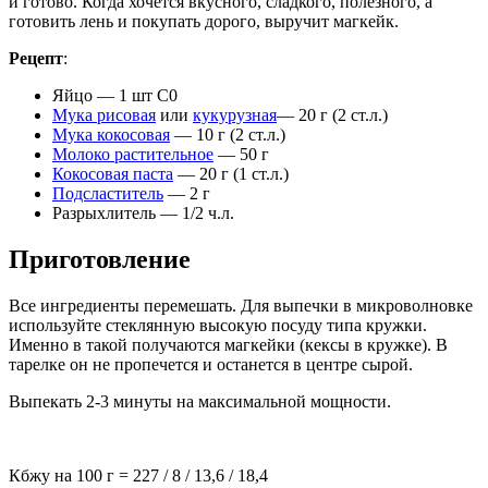
и готово. Когда хочется вкусного, сладкого, полезного, а
готовить лень и покупать дорого, выручит магкейк.
Рецепт
:
Яйцо — 1 шт С0
Мука рисовая
или
кукурузная
— 20 г (2 ст.л.)
Мука кокосовая
— 10 г (2 ст.л.)
Молоко растительное
— 50 г
Кокосовая паста
— 20 г (1 ст.л.)
Подсластитель
— 2 г
Разрыхлитель — 1/2 ч.л.
Приготовление
Все ингредиенты перемешать. Для выпечки в микроволновке
используйте стеклянную высокую посуду типа кружки.
Именно в такой получаются магкейки (кексы в кружке). В
тарелке он не пропечется и останется в центре сырой.
Выпекать 2-3 минуты на максимальной мощности.
Кбжу на 100 г =
227
/
8
/
13,6
/
18,4