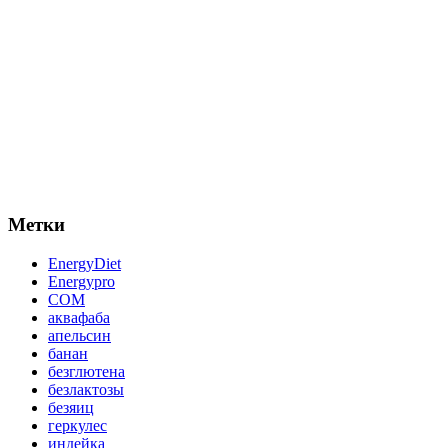
Метки
EnergyDiet
Energypro
СОМ
аквафаба
апельсин
банан
безглютена
безлактозы
безяиц
геркулес
индейка