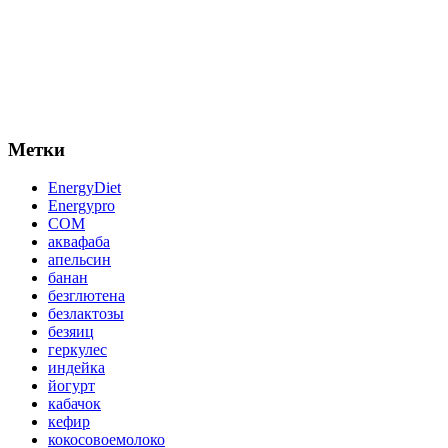
Метки
EnergyDiet
Energypro
СОМ
аквафаба
апельсин
банан
безглютена
безлактозы
безяиц
геркулес
индейка
йогурт
кабачок
кефир
кокосовоемолоко