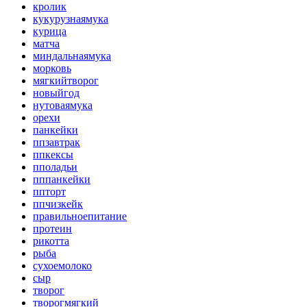
кролик
кукурузнаямука
курица
матча
миндальнаямука
морковь
мягкийтворог
новыйгод
нутоваямука
орехи
панкейки
ппзавтрак
ппкексы
пполадьи
пппанкейки
ппторт
ппчизкейк
правильноепитание
протеин
рикотта
рыба
сухоемолоко
сыр
творог
творогмягкий