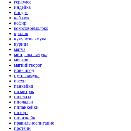
геркулес
индейка
йогурт
кабачок
кефир
кокосовоемолоко
кролик
кукурузнаямука
курица
матча
миндальнаямука
морковь
мягкийтворог
новыйгод
нутоваямука
орехи
панкейки
ппзавтрак
ппкексы
пполадьи
пппанкейки
ппторт
ппчизкейк
правильноепитание
протеин