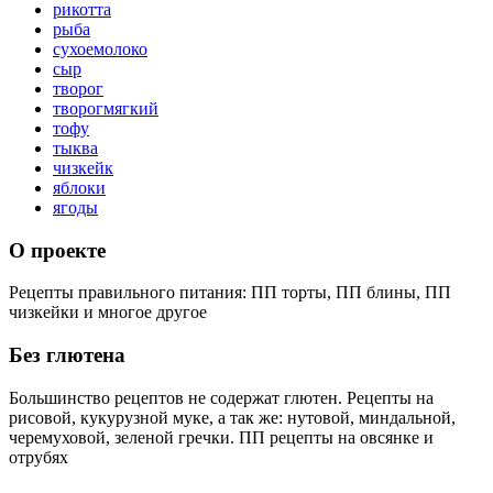
рикотта
рыба
сухоемолоко
сыр
творог
творогмягкий
тофу
тыква
чизкейк
яблоки
ягоды
О проекте
Рецепты правильного питания: ПП торты, ПП блины, ПП
чизкейки и многое другое
Без глютена
Большинство рецептов не содержат глютен. Рецепты на
рисовой, кукурузной муке, а так же: нутовой, миндальной,
черемуховой, зеленой гречки. ПП рецепты на овсянке и
отрубях