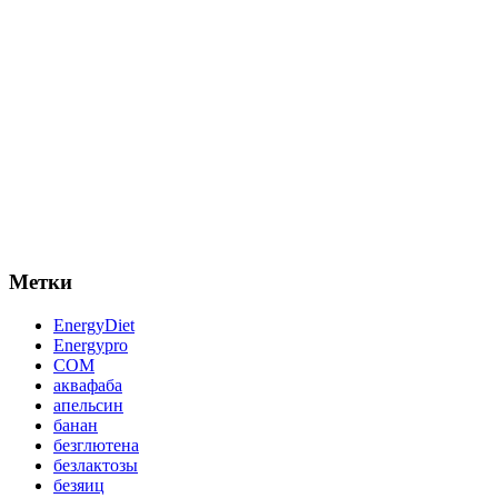
Метки
EnergyDiet
Energypro
СОМ
аквафаба
апельсин
банан
безглютена
безлактозы
безяиц