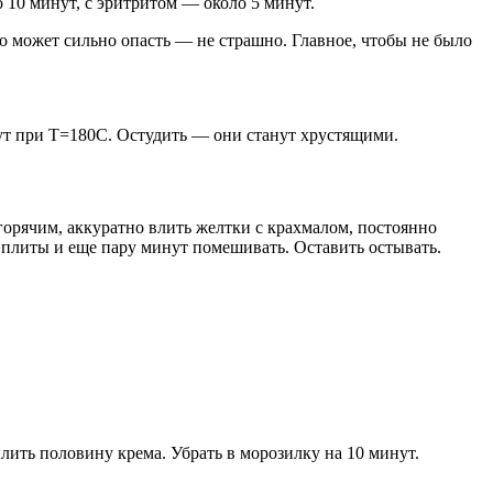
 10 минут, с эритритом — около 5 минут.
то может сильно опасть — не страшно. Главное, чтобы не было
ут при Т=180С. Остудить — они станут хрустящими.
горячим, аккуратно влить желтки с крахмалом, постоянно
 с плиты и еще пару минут помешивать. Оставить остывать.
лить половину крема. Убрать в морозилку на 10 минут.