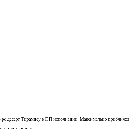
мире десерт Тирамису в ПП исполнении. Максимально приближен
писание длинное.