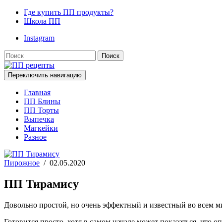
Где купить ПП продукты?
Школа ПП
Instagram
Поиск
Переключить навигацию
Главная
ПП Блины
ПП Торты
Выпечка
Магкейки
Разное
Пирожное
/
02.05.2020
ПП Тирамису
Довольно простой, но очень эффектный и известный во всем 
Готовится просто, хотя в самом начале может показаться, что о