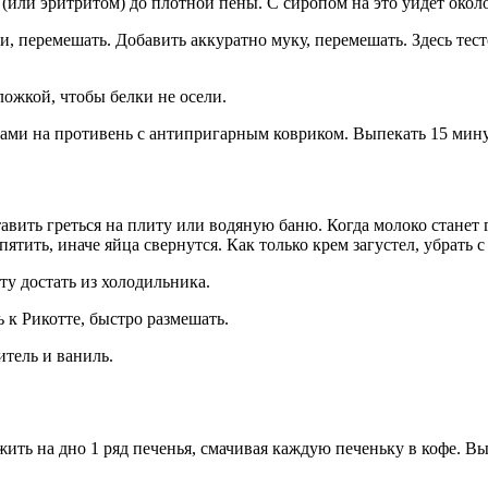
 (или эритритом) до плотной пены. С сиропом на это уйдет около
и, перемешать. Добавить аккуратно муку, перемешать. Здесь тес
ложкой, чтобы белки не осели.
ами на противень с антипригарным ковриком. Выпекать 15 мин
авить греться на плиту или водяную баню. Когда молоко станет 
ятить, иначе яйца свернутся. Как только крем загустел, убрать
ту достать из холодильника.
ь к Рикотте, быстро размешать.
итель и ваниль.
ть на дно 1 ряд печенья, смачивая каждую печеньку в кофе. Вы