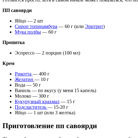
ПП савоярди
Яйцо — 2 шт
Сироп топинамбура
— 60 г (или
Эритрит
)
Мука полбы
— 60 г
Пропитка
Эспрессо — 2 порции (100 мл)
Крем
Рикотта
— 400 г
Желатин
— 10 г
Вода — 50 г
Ваниль — по вкусу (у меня 15 капель)
Молоко — 300 г
Кукурузный крахмал
— 15 г
Подсластитель
— 15-20 г
Яйцо — 1 шт (или 3 желтка)
Приготовление пп савоярди