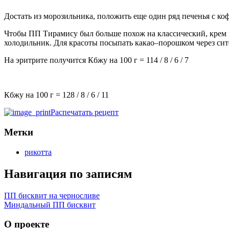
Достать из морозильника, положить еще один ряд печенья с коф
Чтобы ПП Тирамису был больше похож на классический, крем ну
холодильник. Для красоты посыпать какао–порошком через сит
На эритрите получится Кбжу на 100 г = 114 / 8 / 6 / 7
Кбжу на 100 г =
128
/
8
/
6
/
11
Распечатать рецепт
Метки
рикотта
Навигация по записям
ПП бисквит на черносливе
Миндальный ПП бисквит
О проекте