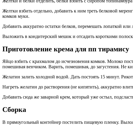
Желтки и белки отделить, белки взбить с сиропом топинамбура
Желтки взбить отдельно, добавить к ним треть белковой меренг
комков муки.
Добавить аккуратно остатки белков, перемешать лопаткой или 
Выложить в кондитерский мешок и отсадить короткими полоск
Приготовление крема для пп тирамису
Яйцо взбить с крахмалом до исчезновения комков. Молоко пост
помешивая венчиком. Варить, помешивая, до загустения. Не кип
Желатин залить холодной водой. Дать постоять 15 минут. Рикот
Нагреть желатин до растворения (не кипятить), аккуратно влит
Добавить сюда же заварной крем, который уже остыл, подсласт
Сборка
В прямоугольный контейнер постелить пищевую пленку. Выложи