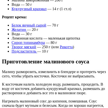
Малина замороженная — 200 г
Вода — 50 г
Кукурузный крахмал
— 14 г (1 ст.л)
Рецепт крема:
Белок яичный сырой
— 70 г
Желатин
— 20 г
Вода — 30 г
Лимонная кислота — маленькая щепотка
Сироп топинамбура
— 80 г
Творог мягкий
— 250 г (или
Рикотта
)
Подсластитель
— 10 г
Приготовление малинового соуса
Малину разморозить, измельчить в блендере и протереть через
сито, чтобы убрать косточки. Косточки не выбрасывать.
К косточкам налить холодную воду, размешать, процедить. В
воду от косточек добавить кукурузный крахмал, размешать до
растворения и добавить все это в малиновое пюре.
Нагревать малиновый соус до кипения, помешивая. Соус
сначала будет мутным и белесым. Когда он хорошо нагреется,