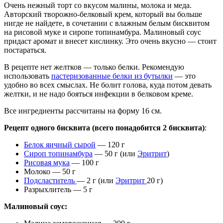
Очень нежный торт со вкусом малины, молока и меда.
Авторский творожно-белковый крем, который вы больше
нигде не найдете, в сочетании с влажным белым бисквитом
на рисовой муке и сиропе топинамбура. Малиновый соус
придаст аромат и внесет кислинку. Это очень вкусно — стоит
постараться.
В рецепте нет желтков — только белки. Рекомендую
использовать
пастеризованные белки из бутылки
— это
удобно во всех смыслах. Не болит голова, куда потом девать
желтки, и не надо бояться инфекции в белковом креме.
Все ингредиенты рассчитаны на форму 16 см.
Рецепт одного бисквита (всего понадобится 2 бисквита)
:
Белок яичный сырой
— 120 г
Сироп топинамбура
— 50 г (или
Эритрит
)
Рисовая мука
— 100 г
Молоко — 50 г
Подсластитель
— 2 г (или
Эритрит
20 г)
Разрыхлитель — 5 г
Малиновый соус: