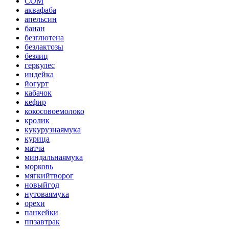
СОМ
аквафаба
апельсин
банан
безглютена
безлактозы
безяиц
геркулес
индейка
йогурт
кабачок
кефир
кокосовоемолоко
кролик
кукурузнаямука
курица
матча
миндальнаямука
морковь
мягкийтворог
новыйгод
нутоваямука
орехи
панкейки
ппзавтрак