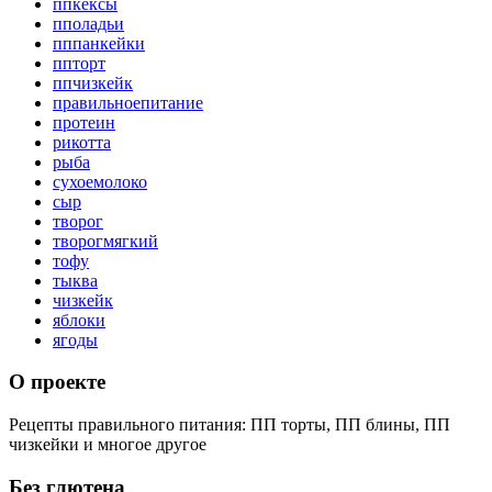
ппкексы
пполадьи
пппанкейки
ппторт
ппчизкейк
правильноепитание
протеин
рикотта
рыба
сухоемолоко
сыр
творог
творогмягкий
тофу
тыква
чизкейк
яблоки
ягоды
О проекте
Рецепты правильного питания: ПП торты, ПП блины, ПП
чизкейки и многое другое
Без глютена