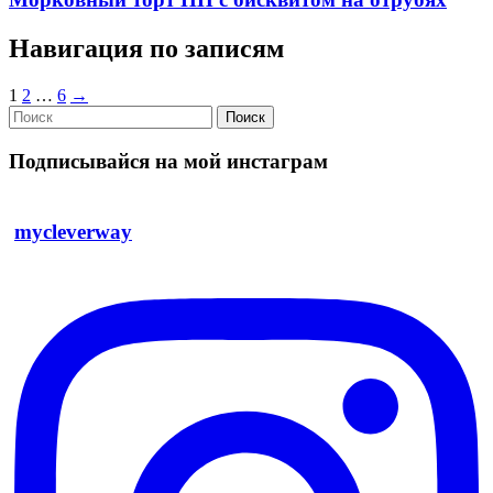
Навигация по записям
1
2
…
6
→
Поиск
Подписывайся на мой инстаграм
mycleverway