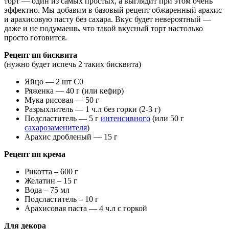
торт — один из самых простых, а выглядит при этом очень
эффектно. Мы добавим в базовый рецепт обжаренный арахис
и арахисовую пасту без сахара. Вкус будет невероятный —
даже и не подумаешь, что такой вкусный торт настолько
просто готовится.
Рецепт пп бисквита
(нужно будет испечь 2 таких бисквита)
Яйцо — 2 шт С0
Ряженка — 40 г (или кефир)
Мука рисовая — 50 г
Разрыхлитель — 1 ч.л без горки (2-3 г)
Подсластитель — 5 г
интенсивного
(или 50 г
сахарозаменителя
)
Арахис дробленый — 15 г
Рецепт пп крема
Рикотта – 600 г
Желатин – 15 г
Вода – 75 мл
Подсластитель – 10 г
Арахисовая паста — 4 ч.л с горкой
Для декора