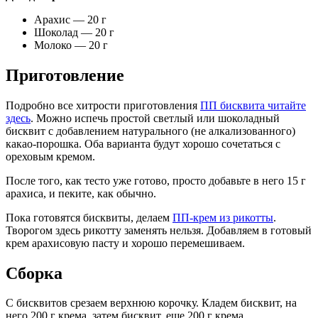
Арахис — 20 г
Шоколад — 20 г
Молоко — 20 г
Приготовление
Подробно все хитрости приготовления
ПП бисквита читайте
здесь
. Можно испечь простой светлый или шоколадный
бисквит с добавлением натурального (не алкализованного)
какао-порошка. Оба варианта будут хорошо сочетаться с
ореховым кремом.
После того, как тесто уже готово, просто добавьте в него 15 г
арахиса, и пеките, как обычно.
Пока готовятся бисквиты, делаем
ПП-крем из рикотты
.
Творогом здесь рикотту заменять нельзя. Добавляем в готовый
крем арахисовую пасту и хорошо перемешиваем.
Сборка
С бисквитов срезаем верхнюю корочку. Кладем бисквит, на
него 200 г крема, затем бисквит, еще 200 г крема.