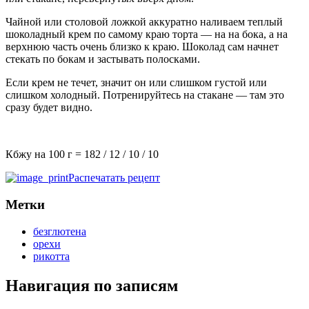
Чайной или столовой ложкой аккуратно наливаем теплый
шоколадный крем по самому краю торта — на на бока, а на
верхнюю часть очень близко к краю. Шоколад сам начнет
стекать по бокам и застывать полосками.
Если крем не течет, значит он или слишком густой или
слишком холодный. Потренируйтесь на стакане — там это
сразу будет видно.
Кбжу на 100 г =
182
/
12
/
10
/
10
Распечатать рецепт
Метки
безглютена
орехи
рикотта
Навигация по записям