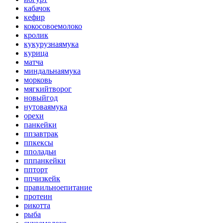
кабачок
кефир
кокосовоемолоко
кролик
кукурузнаямука
курица
матча
миндальнаямука
морковь
мягкийтворог
новыйгод
нутоваямука
орехи
панкейки
ппзавтрак
ппкексы
пполадьи
пппанкейки
ппторт
ппчизкейк
правильноепитание
протеин
рикотта
рыба