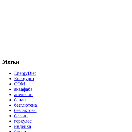
Метки
EnergyDiet
Energypro
СОМ
аквафаба
апельсин
банан
безглютена
безлактозы
безяиц
геркулес
индейка
йогурт