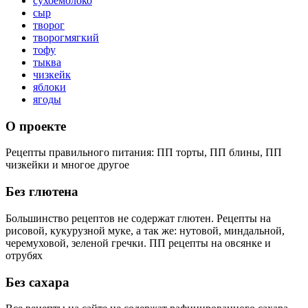
сухоемолоко
сыр
творог
творогмягкий
тофу
тыква
чизкейк
яблоки
ягоды
О проекте
Рецепты правильного питания: ПП торты, ПП блины, ПП
чизкейки и многое другое
Без глютена
Большинство рецептов не содержат глютен. Рецепты на
рисовой, кукурузной муке, а так же: нутовой, миндальной,
черемуховой, зеленой гречки. ПП рецепты на овсянке и
отрубях
Без сахара