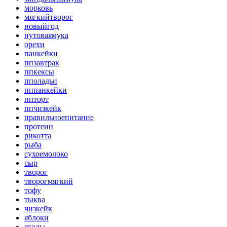
морковь
мягкийтворог
новыйгод
нутоваямука
орехи
панкейки
ппзавтрак
ппкексы
пполадьи
пппанкейки
ппторт
ппчизкейк
правильноепитание
протеин
рикотта
рыба
сухоемолоко
сыр
творог
творогмягкий
тофу
тыква
чизкейк
яблоки
ягоды