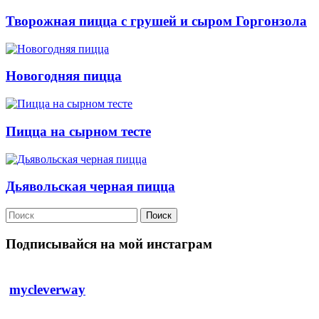
Творожная пицца с грушей и сыром Горгонзола
Новогодняя пицца
Пицца на сырном тесте
Дьявольская черная пицца
Поиск
Подписывайся на мой инстаграм
mycleverway