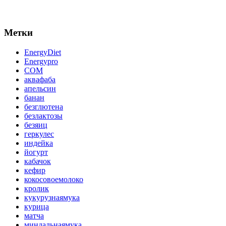
Метки
EnergyDiet
Energypro
СОМ
аквафаба
апельсин
банан
безглютена
безлактозы
безяиц
геркулес
индейка
йогурт
кабачок
кефир
кокосовоемолоко
кролик
кукурузнаямука
курица
матча
миндальнаямука